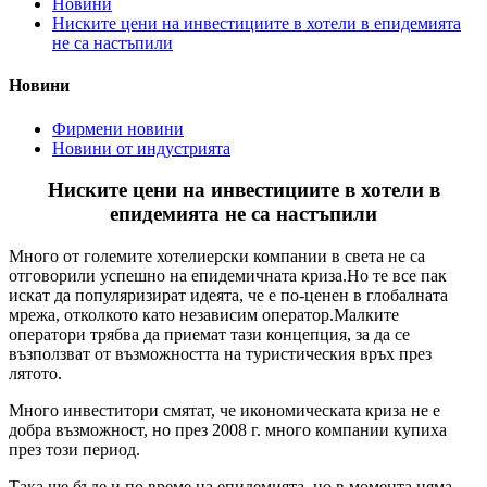
Новини
Ниските цени на инвестициите в хотели в епидемията
не са настъпили
Новини
Фирмени новини
Новини от индустрията
Ниските цени на инвестициите в хотели в
епидемията не са настъпили
Много от големите хотелиерски компании в света не са
отговорили успешно на епидемичната криза.Но те все пак
искат да популяризират идеята, че е по-ценен в глобалната
мрежа, отколкото като независим оператор.Малките
оператори трябва да приемат тази концепция, за да се
възползват от възможността на туристическия връх през
лятото.
Много инвеститори смятат, че икономическата криза не е
добра възможност, но през 2008 г. много компании купиха
през този период.
Така ще бъде и по време на епидемията, но в момента няма