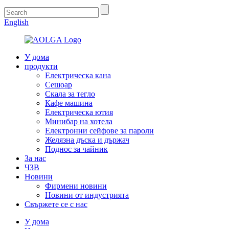
English
У дома
продукти
Електрическа кана
Сешоар
Скала за тегло
Кафе машина
Електрическа ютия
Минибар на хотела
Електронни сейфове за пароли
Желязна дъска и държач
Поднос за чайник
За нас
ЧЗВ
Новини
Фирмени новини
Новини от индустрията
Свържете се с нас
У дома