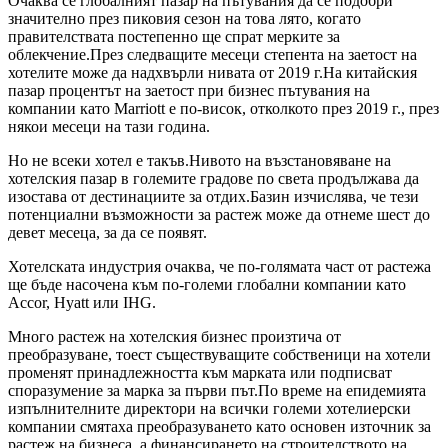
Очаква се глобалният пазар на пътувания да се подобри
значително през пиковия сезон на това лято, когато
правителствата постепенно ще спрат мерките за
облекчение.През следващите месеци степента на заетост на
хотелите може да надхвърли нивата от 2019 г.На китайския
пазар процентът на заетост при бизнес пътувания на
компании като Marriott е по-висок, отколкото през 2019 г., през
някои месеци на тази година.
Но не всеки хотел е такъв.Нивото на възстановяване на
хотелския пазар в големите градове по света продължава да
изостава от дестинациите за отдих.Базин изчислява, че тези
потенциални възможности за растеж може да отнеме шест до
девет месеца, за да се появят.
Хотелската индустрия очаква, че по-голямата част от растежа
ще бъде насочена към по-големи глобални компании като
Accor, Hyatt или IHG.
Много растеж на хотелския бизнес произтича от
преобразуване, тоест съществуващите собственици на хотели
променят принадлежността към марката или подписват
споразумение за марка за първи път.По време на епидемията
изпълнителните директори на всички големи хотелиерски
компании смятаха преобразуването като основен източник за
растеж на бизнеса, а финансирането на строителството на