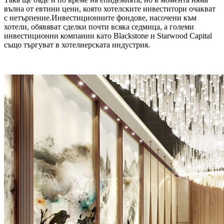
вълна от евтини цени, която хотелските инвеститори очакват
с нетърпение.Инвестиционните фондове, насочени към
хотели, обявяват сделки почти всяка седмица, а големи
инвестиционни компании като Blackstone и Starwood Capital
също търгуват в хотелиерската индустрия.