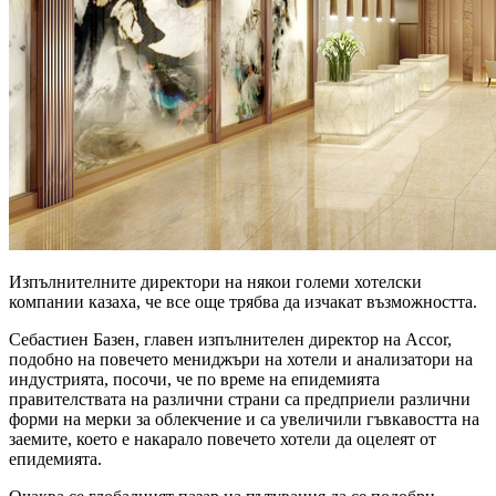
Изпълнителните директори на някои големи хотелски
компании казаха, че все още трябва да изчакат възможността.
Себастиен Базен, главен изпълнителен директор на Accor,
подобно на повечето мениджъри на хотели и анализатори на
индустрията, посочи, че по време на епидемията
правителствата на различни страни са предприели различни
форми на мерки за облекчение и са увеличили гъвкавостта на
заемите, което е накарало повечето хотели да оцелеят от
епидемията.