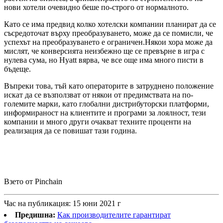
нови хотели очевидно беше по-строго от нормалното.
Като се има предвид колко хотелски компании планират да се
съсредоточат върху преобразуването, може да се помисли, че
успехът на преобразуването е ограничен.Някои хора може да
мислят, че конверсията неизбежно ще се превърне в игра с
нулева сума, но Hyatt вярва, че все още има много писти в
бъдеще.
Въпреки това, тъй като операторите в затруднено положение
искат да се възползват от някои от предимствата на по-
големите марки, като глобални дистрибуторски платформи,
информираност на клиентите и програми за лоялност, тези
компании и много други очакват техните проценти на
реализация да се повишат тази година.
Взето от Pinchain
Час на публикация: 15 юни 2021 г
Предишна:
Как производителите гарантират